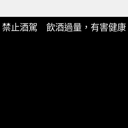
禁止酒駕 飲酒過量，有害健康
服務資訊
如何詢價
關於我們
服務條款
隱私政策