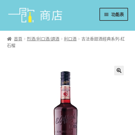
略
跳
功能表
過
至
導
內
首頁
覽
容
首頁
烈酒/利口酒/調酒
利口酒
吉法香甜酒經典系列-紅
石榴
葡萄酒
香檳/氣泡酒
威士忌
烈酒/利口酒/調酒
日本酒
週邊配件