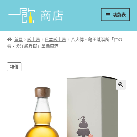
略
跳
功能表
過
至
導
內
首頁
覽
容
首頁
威士忌
日本威士忌
八犬傳・龜田蒸溜所「仁の
卷・犬江親兵衛」單桶原酒
葡萄酒
香檳/氣泡酒
特價
威士忌
烈酒/利口酒/調酒
日本酒
週邊配件