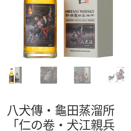
八犬傳・龜田蒸溜所
「仁の卷・犬江親兵