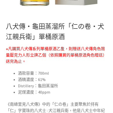
八犬傳・龜田蒸溜所「仁の卷・犬
江親兵衛」單桶原酒
※凡購買八犬傳系列單桶原酒乙隻，則贈送八犬傳角色限
量壓克力人形立牌乙個（依照購買的單桶原酒角色贈送）
送完為止。
酒款容量：700ml
酒精濃度：61%
Distillery：龜田蒸溜所
泥煤濃度：40ppm
《南總里見八犬傳》中的「仁の卷」主要聚焦於持有
「仁」字寶珠的八犬士 : 犬江親兵衛，他是八犬士中年紀