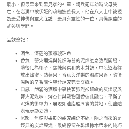
最小，但最早來到里見家的神童，親兵衛年幼時父母雙
亡，在岩洞中被伏姬的魂魄撫養長大，他在八犬士中被視
為最受神佛與靈犬庇護；最具有靈性的一位，具備絕佳的
武藝與學問。
品飲筆記：
酒⾊：深邃的蜜蠟琥珀色
香氣：營火煙燻與乾燥海苔的泥煤氣息強烈開場，
隨後化為椰子、焦糖與柔和的木質調，中段逐漸釋
放出蜂蜜、熟蘋果、香蕉與洋梨的溫甜果香，隨後
溫暖的辛香調性與煙燻感完美交織。
⼝感：飽滿的酒體中裹挾著強烈卻細緻的灰燼感與
篝火泥煤味，烤杏仁與穀物甜香彼此融合，平衡了
泥煤的衝擊力，展現如油脂般厚實的質地，使整體
表現更顯立體。
尾韻：焦糖與果乾的甜感綿延不絕，隨之而來的是
經典的炭焙煙燻，最終停留在乾燥橡木帶來的純巧