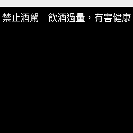
禁止酒駕 飲酒過量，有害健康
一飲 Facebook
一飲 LINE@
服務資訊
如何詢價
關於我們
服務條款