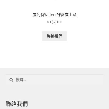
威列特Willett 裸麥威士忌
NT$
2,100
聯絡我們
搜
尋
關
鍵
字:
聯絡我們