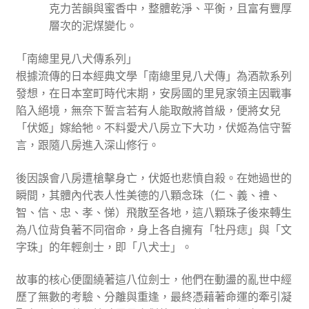
克力苦韻與蜜香中，整體乾淨、平衡，且富有豐厚
層次的泥煤變化。
「南總里見八犬傳系列」
根據流傳的日本經典文學「南總里見八犬傳」為酒款系列
發想，在日本室町時代末期，安房國的里見家領主因戰事
陷入絕境，無奈下誓言若有人能取敵將首級，便將女兒
「伏姬」嫁給牠。不料愛犬八房立下大功，伏姬為信守誓
言，跟隨八房進入深山修行。
後因誤會八房遭槍擊身亡，伏姬也悲憤自殺。在她過世的
瞬間，其體內代表人性美德的八顆念珠（仁、義、禮、
智、信、忠、孝、悌）飛散至各地，這八顆珠子後來轉生
為八位背負著不同宿命，身上各自擁有「牡丹痣」與「文
字珠」的年輕劍士，即「八犬士」。
故事的核心便圍繞著這八位劍士，他們在動盪的亂世中經
歷了無數的考驗、分離與重逢，最終憑藉著命運的牽引凝