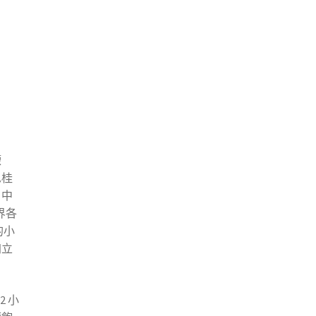
檬
尼桂
，中
界各
的小
加立
2 小