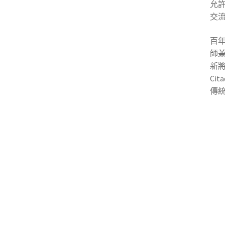
允
交
百年
師兼
新
Ci
傳