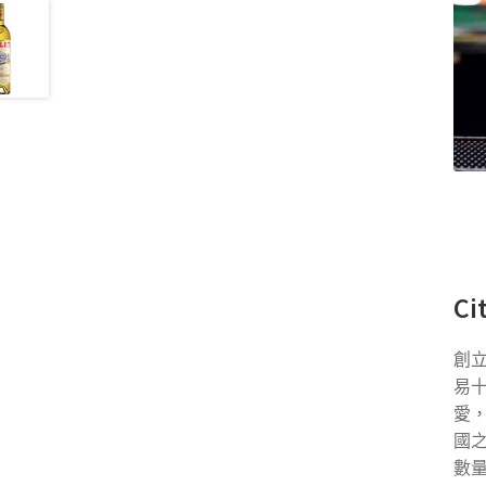
C
創立
易
愛
國
數