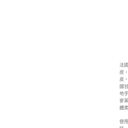
法
皮
皮
國甘
地手
麥
體
使用