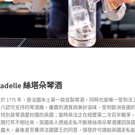
itadelle 絲塔朵琴酒
於 1775 年，是法國本土第一款自製琴酒，同時也是唯一受到法
十六認可支持的琴酒廠。優異的酒質與美好滋味，受到歐洲各國
，特別是琴酒愛好國的英國；當時英法正在經歷第二次百年戰爭
之間打死不相往來，英國商人透過走私不斷將絲塔朵琴酒運回英
量龐大，最後甚至獲得法國國王的同意，頒發許可證給英國走私