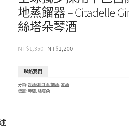
地蒸餾器 – Citadelle Gi
絲塔朵琴酒
NT$
1,350
NT$
1,200
聯絡我們
分類:
烈酒/利口酒/調酒
,
琴酒
標籤:
琴酒
,
絲塔朵
述