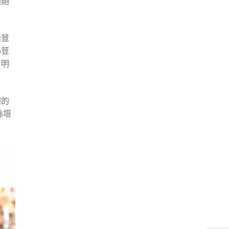
順飽
肉荳
小荳
，明
同的
絲塔
！