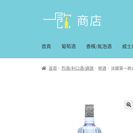
略
跳
過
至
導
內
覽
容
首頁
葡萄酒
香檳/氣泡酒
威士
首頁
烈酒/利口酒/調酒
琴酒
法國第一款自