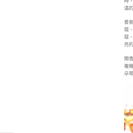
時
滿
香
蔻
蔻
亮
聞
複雜
朵琴