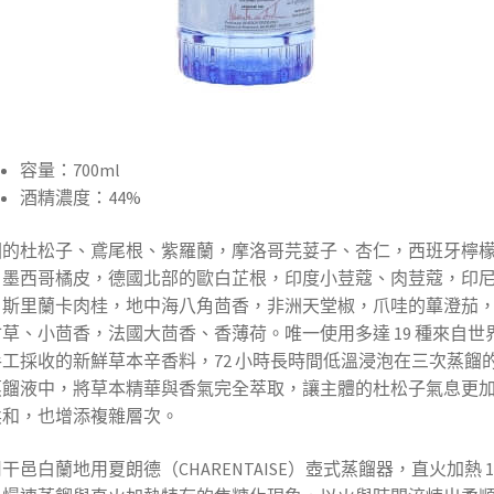
容量：700ml
酒精濃度：44%
國的杜松子、鳶尾根、紫羅蘭，摩洛哥芫荽子、杏仁，西班牙檸
，墨西哥橘皮，德國北部的歐白芷根，印度小荳蔻、肉荳蔻，印
，斯里蘭卡肉桂，地中海八角茴香，非洲天堂椒，爪哇的蓽澄茄
草、小茴香，法國大茴香、香薄荷。唯一使用多達 19 種來自世
工採收的新鮮草本辛香料，72 小時長時間低溫浸泡在三次蒸餾
蒸餾液中，將草本精華與香氣完全萃取，讓主體的杜松子氣息更
柔和，也增添複雜層次。
干邑白蘭地用夏朗德（CHARENTAISE）壺式蒸餾器，直火加熱 1