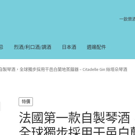
一飲樂
忌
烈酒/利口酒/調酒
日本酒
週邊配件
製琴酒，全球獨步採用干邑白蘭地蒸餾器 – Citadelle Gin 絲塔朵琴酒
特價
法國第一款自製琴酒
全球獨步採用干邑白