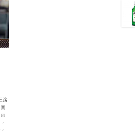
王路
的喜
，兩
國，
船，