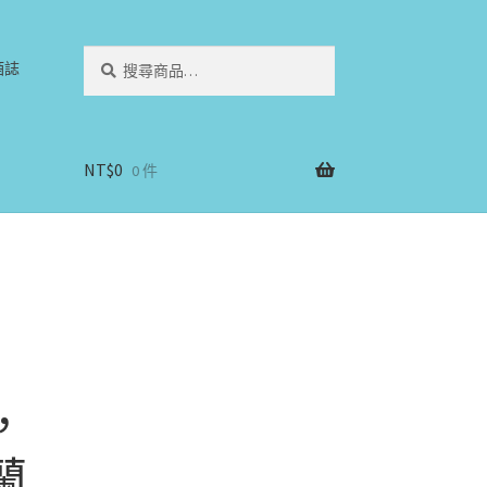
搜
搜
酒誌
尋
尋
關
鍵
字:
NT$
0
0 件
，
蘭