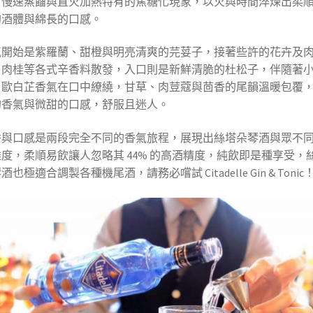
，慢速蒸餾與直火加熱特有的焦糖化現象，以火與時間淬煉出柔
的酒體與綿長的口感。
氣開始是紫羅蘭、甜橙與明亮清爽的芫荽子，接著些許的花卉及
、肉桂等各式辛香料散發，入口則是新鮮清脆的杜松子，伴隨著
、歐白芷香氣在口中繚繞，甘草、肉荳蔻與茴香的尾韻溫暖包覆
的香氣與微甜的口感，舒服且迷人。
香與口感是兩段完全不同的香氣旅程，展現出絲塔朵琴酒與眾不
度，柔順易飲讓人忽略其 44% 的高酒精度，純飲即是種享受，
酒也極適合調製各種機尾酒，請務必嚐試 Citadelle Gin & Tonic