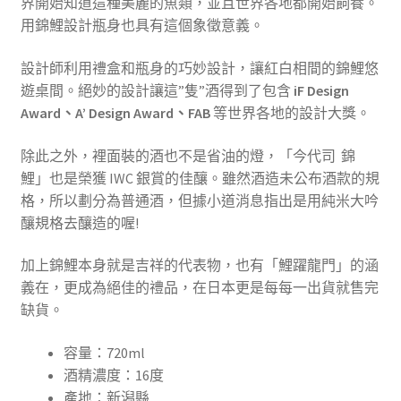
界開始知道這種美麗的魚類，並且世界各地都開始飼養。
用錦鯉設計瓶身也具有這個象徵意義。
設計師利用禮盒和瓶身的巧妙設計，讓紅白相間的錦鯉悠
遊桌間。絕妙的設計讓這”隻”酒得到了包含
iF Design
Award、A’ Design Award、FAB
等世界各地的設計大獎。
除此之外，裡面裝的酒也不是省油的燈，「今代司 錦
鯉」也是榮獲 IWC 銀賞的佳釀。雖然酒造未公布酒款的規
格，所以劃分為普通酒，但據小道消息指出是用純米大吟
釀規格去釀造的喔!
加上錦鯉本身就是吉祥的代表物，也有「鯉躍龍門」的涵
義在，更成為絕佳的禮品，在日本更是每每一出貨就售完
缺貨。
容量：720ml
酒精濃度：16度
產地：新潟縣