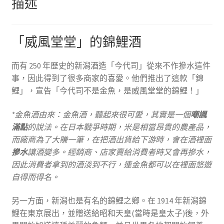
描述
「威風堂堂」的錦鯉酒
而有 250 年歷史的新潟酒造「今代司」從來不作摻水這件
事，因此得到了很多商家的喜愛。他們推出了這款「錦
鯉」，宣告「今代司不是金魚，是威風堂堂的錦鯉！」
*金魚酒由來：金魚酒，聽起來很可愛，其實是一個
嘲諷
滿點
的說法。在日本戰爭時期，米是相當昂貴的農產品，
而廠商為了大賺一筆，在把酒出貨給下游時，會在酒裡面
摻水
讓酒變多。經銷商、店家賣給消費者時又會再摻水，
因此消費者拿到的酒淡到不行，連金魚都可以在裡面悠遊
自得而得名。
另一方面，新潟也是有名的錦鯉之鄉。在 1914 年新潟錦
鯉在東京展出，並贈送給昭和天皇(當時是皇太子)後，外