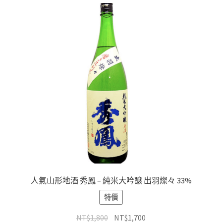
人氣山形地酒 秀鳳 – 純米大吟醸 出羽燦々 33%
特價
NT$
1,800
NT$
1,700