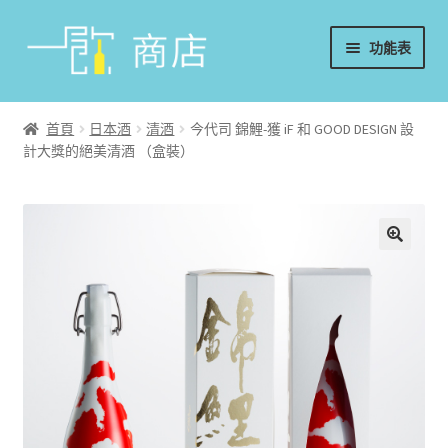
略
跳
功能表
過
至
導
內
首頁
覽
容
首頁
日本酒
清酒
今代司 錦鯉-獲 iF 和 GOOD DESIGN 設
計大獎的絕美清酒 （盒裝）
葡萄酒
香檳/氣泡酒
威士忌
烈酒/利口酒/調酒
日本酒
週邊配件