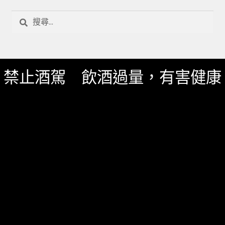
搜
尋
關
鍵
字:
聯絡我們
禁止酒駕 飲酒過量，有害健康
一飲 Facebook
一飲 LINE@
服務資訊