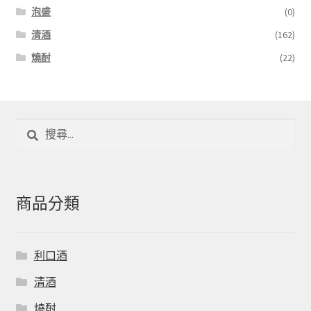
泡盛
(0)
清酒
(162)
燒酎
(22)
搜
尋
關
鍵
字:
商品分類
利口酒
清酒
燒酎