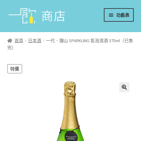
略
跳
功能表
過
至
導
內
首頁
覽
容
首頁
日本酒
一代．彌山 SPARKLING 氣泡清酒 375ml（已售
完）
葡萄酒
香檳/氣泡酒
特價
威士忌
烈酒/利口酒/調酒
日本酒
週邊配件