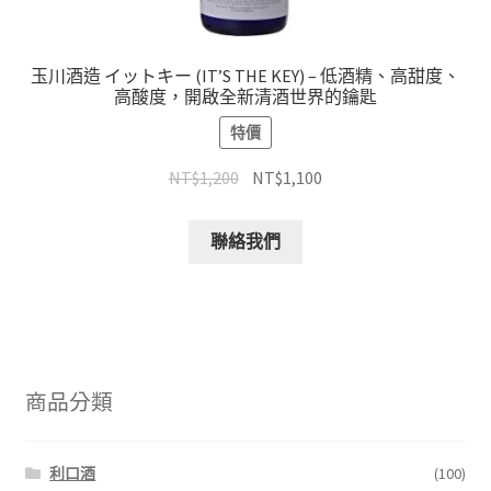
玉川酒造 イットキー (IT’S THE KEY) – 低酒精、高甜度、
高酸度，開啟全新清酒世界的鑰匙
特價
NT$
1,200
NT$
1,100
聯絡我們
商品分類
利口酒
(100)