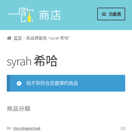
略
跳
功能表
過
至
導
內
首頁
覽
容
首頁
商品標籤為 “syrah 希哈”
葡萄酒
syrah 希哈
香檳/氣泡酒
威士忌
找不到符合您選擇的商品
烈酒/利口酒/調酒
日本酒
商品分類
週邊配件
Uncategorized
(1)