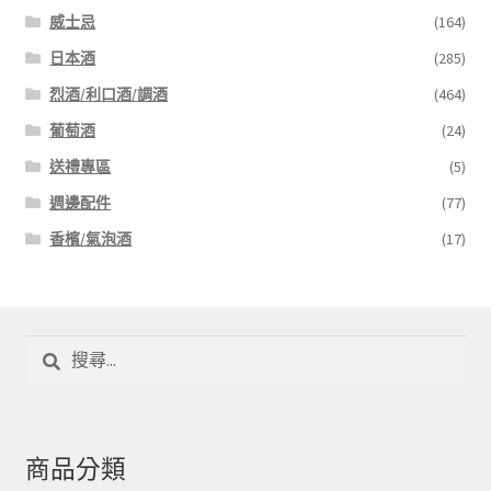
威士忌
(164)
日本酒
(285)
烈酒/利口酒/調酒
(464)
葡萄酒
(24)
送禮專區
(5)
週邊配件
(77)
香檳/氣泡酒
(17)
搜
尋
關
鍵
字:
商品分類