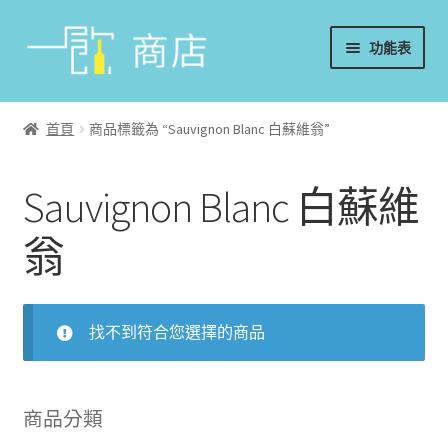
略
跳
功能表
過
至
導
內
首頁
覽
容
首頁
商品標籤為 “Sauvignon Blanc 白蘇維翁”
葡萄酒
Sauvignon Blanc 白蘇維
香檳/氣泡酒
翁
威士忌
烈酒/利口酒/調酒
找不到符合您選擇的商品
日本酒
商品分類
週邊配件