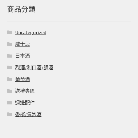
字:
商品分類
Uncategorized
威士忌
日本酒
烈酒/利口酒/調酒
葡萄酒
送禮專區
週邊配件
香檳/氣泡酒