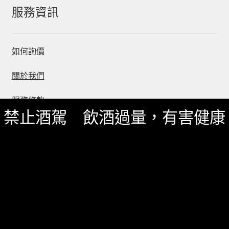
服務資訊
如何詢價
關於我們
服務條款
禁止酒駕 飲酒過量，有害健康
隱私政策
© 一飲商店 2026
Built with Storefront & WooCommerce
.