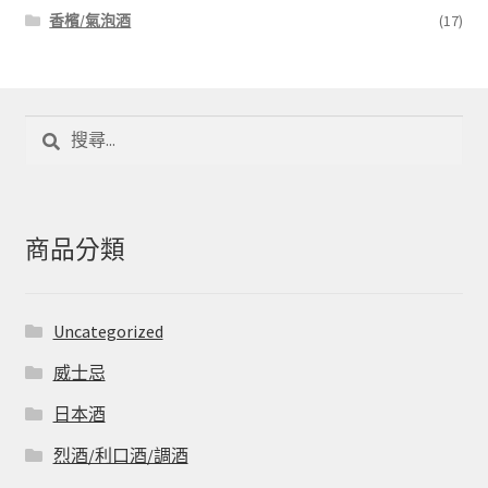
香檳/氣泡酒
(17)
搜
尋
關
鍵
字:
商品分類
Uncategorized
威士忌
日本酒
烈酒/利口酒/調酒