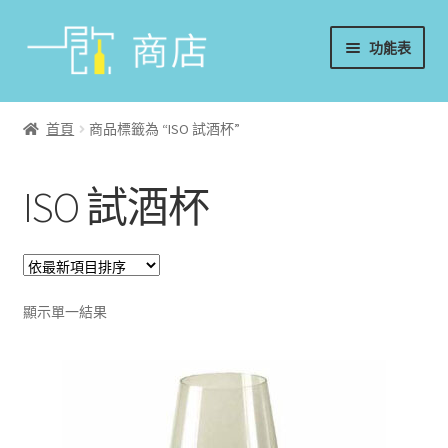
略
跳
功能表
過
至
導
內
首頁
覽
容
首頁
商品標籤為 “ISO 試酒杯”
葡萄酒
ISO 試酒杯
香檳/氣泡酒
威士忌
烈酒/利口酒/調酒
顯示單一結果
日本酒
週邊配件