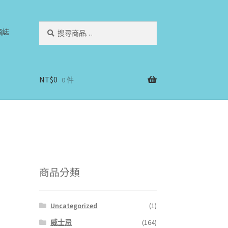
搜
搜
酒誌
尋
尋
關
鍵
字:
NT$
0
0 件
商品分類
Uncategorized
(1)
威士忌
(164)