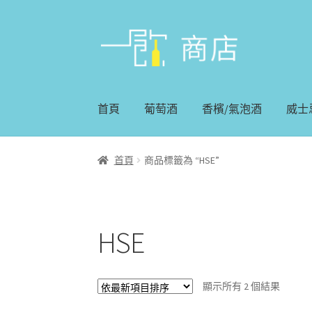
略
跳
過
至
導
內
覽
容
首頁
葡萄酒
香檳/氣泡酒
威士
首頁
商品標籤為 “HSE”
HSE
顯示所有 2 個結果