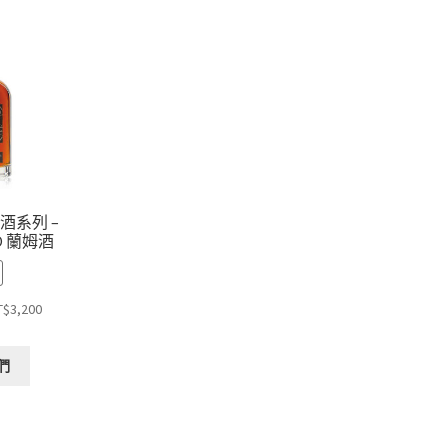
酒系列 –
XO 蘭姆酒
T$
3,200
們