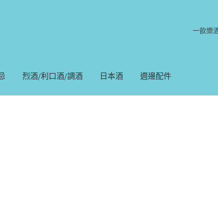
一飲樂
忌
烈酒/利口酒/調酒
日本酒
週邊配件