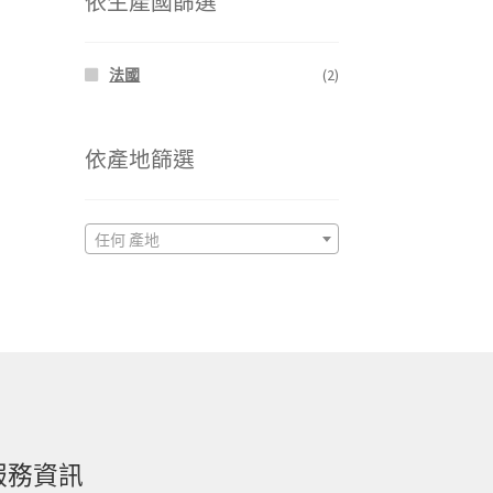
依生產國篩選
格
格
法國
(2)
依產地篩選
任何 產地
服務資訊