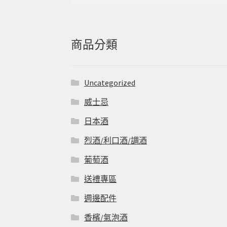
尋
關
鍵
字:
商品分類
Uncategorized
威士忌
日本酒
烈酒/利口酒/調酒
葡萄酒
送禮專區
週邊配件
香檳/氣泡酒