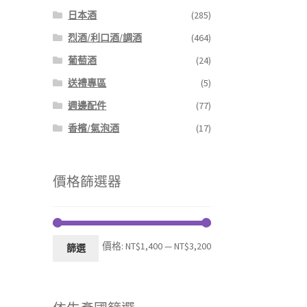
日本酒
(285)
烈酒/利口酒/調酒
(464)
葡萄酒
(24)
送禮專區
(5)
週邊配件
(77)
香檳/氣泡酒
(17)
價格篩選器
最
最
價格:
NT$1,400
—
NT$3,200
篩選
低
高
價
價