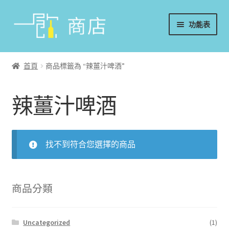
略
跳
功能表
過
至
導
內
首頁
覽
容
首頁
商品標籤為 “辣薑汁啤酒”
葡萄酒
辣薑汁啤酒
香檳/氣泡酒
威士忌
找不到符合您選擇的商品
烈酒/利口酒/調酒
日本酒
商品分類
週邊配件
Uncategorized
(1)