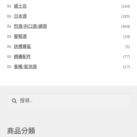
威士忌
(164)
日本酒
(285)
烈酒/利口酒/調酒
(464)
葡萄酒
(24)
送禮專區
(5)
週邊配件
(77)
香檳/氣泡酒
(17)
搜
尋
關
鍵
字:
商品分類