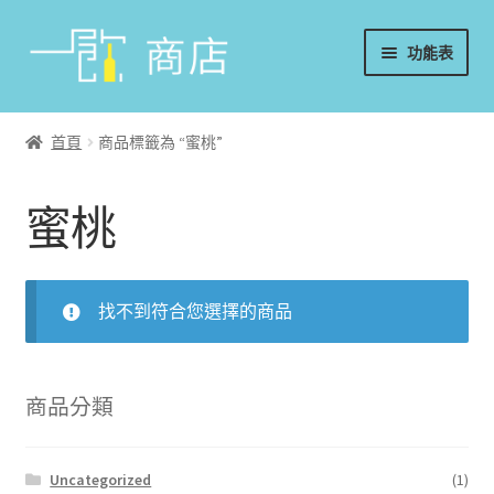
略
跳
功能表
過
至
導
內
首頁
覽
容
首頁
商品標籤為 “蜜桃”
葡萄酒
蜜桃
香檳/氣泡酒
威士忌
找不到符合您選擇的商品
烈酒/利口酒/調酒
日本酒
商品分類
週邊配件
Uncategorized
(1)