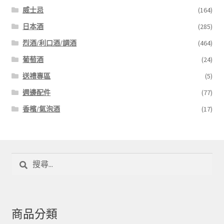
威士忌
(164)
日本酒
(285)
烈酒/利口酒/調酒
(464)
葡萄酒
(24)
送禮專區
(5)
週邊配件
(77)
香檳/氣泡酒
(17)
搜
尋
關
鍵
字:
商品分類