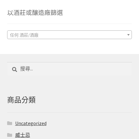
以酒莊或釀造廠篩選
任何 酒莊/酒廠
搜
尋
關
鍵
字:
商品分類
Uncategorized
威士忌