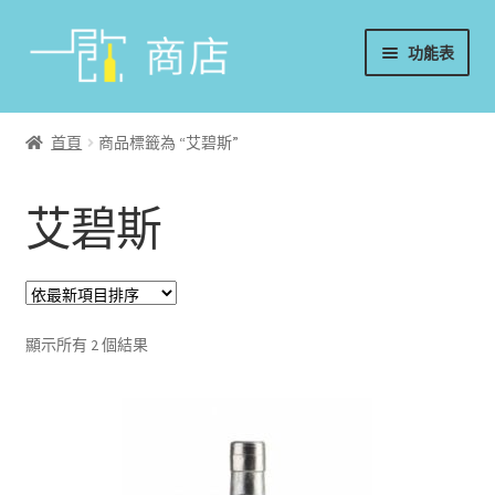
略
跳
功能表
過
至
導
內
首頁
覽
容
首頁
商品標籤為 “艾碧斯”
葡萄酒
艾碧斯
香檳/氣泡酒
威士忌
烈酒/利口酒/調酒
顯示所有 2 個結果
日本酒
週邊配件