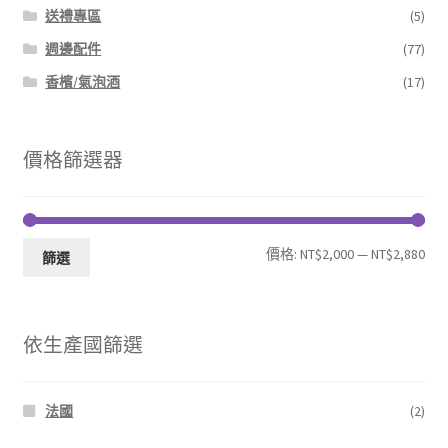
送禮專區
(5)
週邊配件
(77)
香檳/氣泡酒
(17)
價格篩選器
最
最
價格:
NT$2,000
—
NT$2,880
篩選
低
高
價
價
依生產國篩選
格
格
法國
(2)