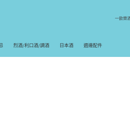
一飲樂
忌
烈酒/利口酒/調酒
日本酒
週邊配件