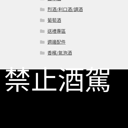
烈酒/利口酒/調酒
葡萄酒
送禮專區
週邊配件
香檳/氣泡酒
禁止酒駕
© 一飲商店 2026
Built with Storefront & WooCommerce
.