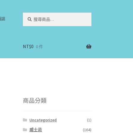
搜
搜
酒誌
尋
尋
關
鍵
字:
NT$
0
0 件
商品分類
Uncategorized
(1)
威士忌
(164)