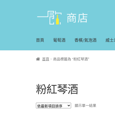
略
跳
過
至
導
內
覽
容
首頁
葡萄酒
香檳/氣泡酒
威士
首頁
商品標籤為 “粉紅琴酒”
粉紅琴酒
顯示單一結果