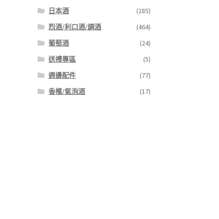
日本酒
(285)
烈酒/利口酒/調酒
(464)
葡萄酒
(24)
送禮專區
(5)
週邊配件
(77)
香檳/氣泡酒
(17)