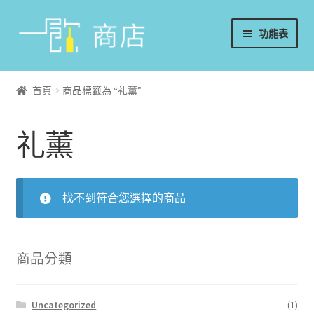
略
跳
功能表
過
至
導
內
首頁
覽
容
首頁
商品標籤為 “礼薰”
葡萄酒
礼薰
香檳/氣泡酒
威士忌
找不到符合您選擇的商品
烈酒/利口酒/調酒
日本酒
商品分類
週邊配件
Uncategorized
(1)