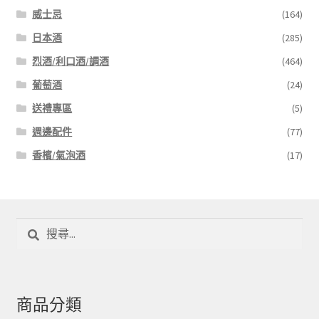
威士忌
(164)
日本酒
(285)
烈酒/利口酒/調酒
(464)
葡萄酒
(24)
送禮專區
(5)
週邊配件
(77)
香檳/氣泡酒
(17)
搜
尋
關
鍵
字:
商品分類