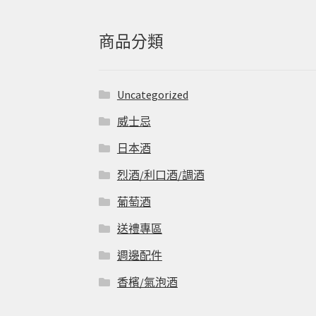
鍵
字:
商品分類
Uncategorized
威士忌
日本酒
烈酒/利口酒/調酒
葡萄酒
送禮專區
週邊配件
香檳/氣泡酒