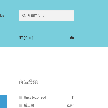
搜
搜
酒誌
尋
尋
關
鍵
字:
NT$
0
0 件
商品分類
Uncategorized
(1)
威士忌
(164)