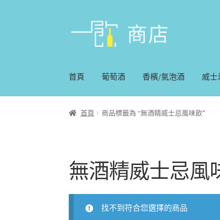
略
跳
過
至
導
內
覽
容
首頁
葡萄酒
香檳/氣泡酒
威士
首頁
商品標籤為 “無酒精威士忌風味飲”
無酒精威士忌風
找不到符合您選擇的商品