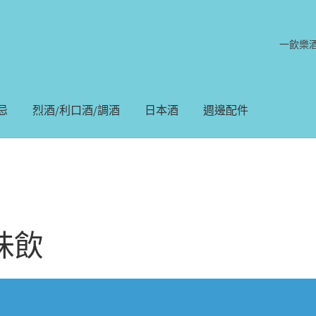
一飲樂
忌
烈酒/利口酒/調酒
日本酒
週邊配件
味飲