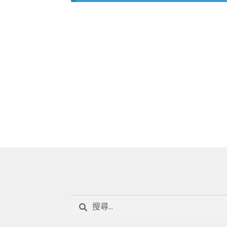
搜
尋
關