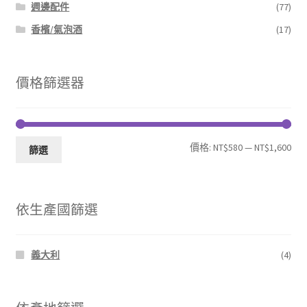
週邊配件
(77)
香檳/氣泡酒
(17)
價格篩選器
最
最
價格:
NT$580
—
NT$1,600
篩選
低
高
價
價
依生產國篩選
格
格
義大利
(4)