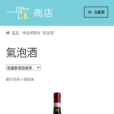
略
跳
功能表
過
至
導
內
首頁
覽
容
首頁
商品標籤為 “氣泡酒”
葡萄酒
氣泡酒
香檳/氣泡酒
威士忌
烈酒/利口酒/調酒
顯示所有 5 個結果
日本酒
週邊配件