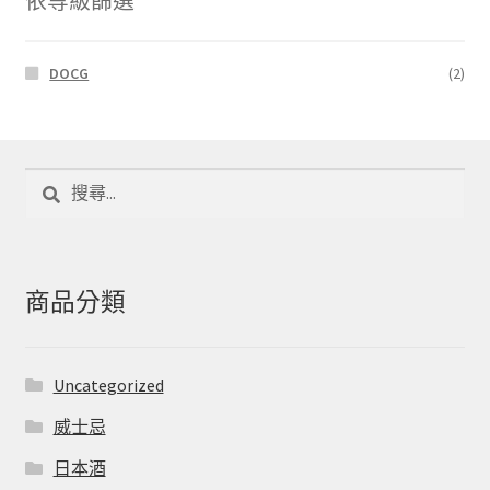
依等級篩選
DOCG
(2)
搜
尋
關
鍵
字:
商品分類
Uncategorized
威士忌
日本酒