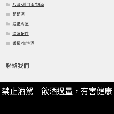
烈酒/利口酒/調酒
葡萄酒
送禮專區
週邊配件
香檳/氣泡酒
聯絡我們
一飲 Facebook
禁止酒駕 飲酒過量，有害健康
一飲 LINE@