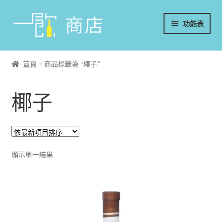
略
跳
功能表
過
至
導
內
首頁
覽
容
首頁
商品標籤為 “椰子”
葡萄酒
椰子
香檳/氣泡酒
威士忌
烈酒/利口酒/調酒
顯示單一結果
日本酒
週邊配件