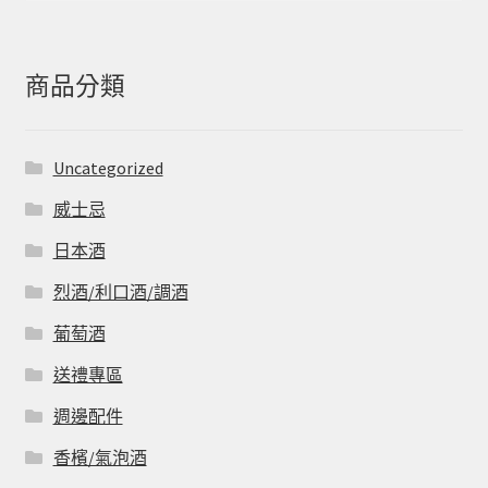
關
鍵
字:
商品分類
Uncategorized
威士忌
日本酒
烈酒/利口酒/調酒
葡萄酒
送禮專區
週邊配件
香檳/氣泡酒