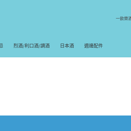
一飲樂
忌
烈酒/利口酒/調酒
日本酒
週邊配件