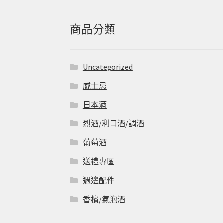
鍵
字:
商品分類
Uncategorized
威士忌
日本酒
烈酒/利口酒/調酒
葡萄酒
送禮專區
週邊配件
香檳/氣泡酒