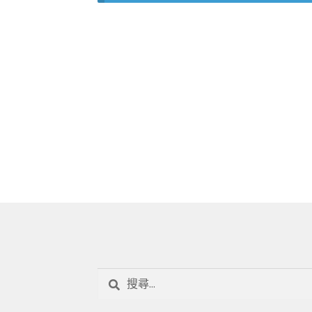
搜
尋
關