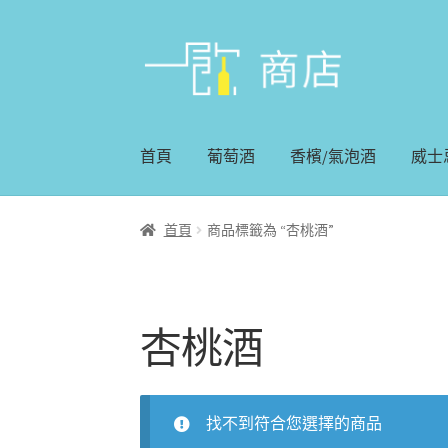
略
跳
過
至
導
內
覽
容
首頁
葡萄酒
香檳/氣泡酒
威士
首頁
商品標籤為 “杏桃酒”
杏桃酒
找不到符合您選擇的商品