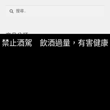
搜
尋
關
鍵
字:
商品分類
禁止酒駕 飲酒過量，有害健康
Uncategorized
威士忌
日本酒
烈酒/利口酒/調酒
葡萄酒
送禮專區
週邊配件