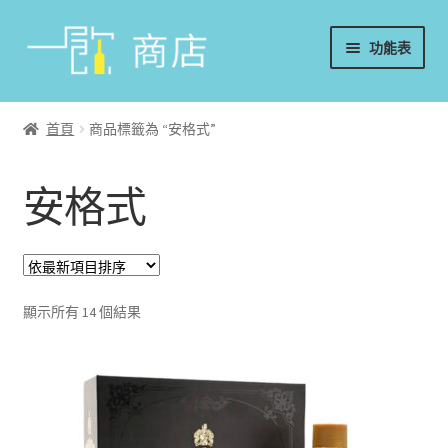
略
跳
功能表
過
至
導
內
首頁
覽
容
首頁
商品標籤為 “安格式”
葡萄酒
安格式
香檳/氣泡酒
威士忌
烈酒/利口酒/調酒
顯示所有 14 個結果
日本酒
週邊配件