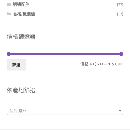
週邊配件
(77)
香檳/氣泡酒
(17)
價格篩選器
最
最
價格:
NT$600
—
NT$3,280
篩選
低
高
價
價
依產地篩選
格
格
任何 產地