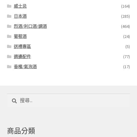
威士忌
(164)
日本酒
(285)
烈酒/利口酒/調酒
(464)
葡萄酒
(24)
送禮專區
(5)
週邊配件
(77)
香檳/氣泡酒
(17)
搜
尋
關
鍵
字:
商品分類