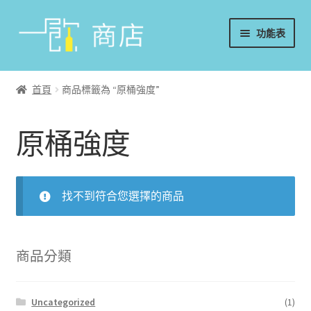
略
跳
功能表
過
至
導
內
首頁
覽
容
首頁
商品標籤為 “原桶強度”
葡萄酒
原桶強度
香檳/氣泡酒
威士忌
找不到符合您選擇的商品
烈酒/利口酒/調酒
日本酒
商品分類
週邊配件
Uncategorized
(1)