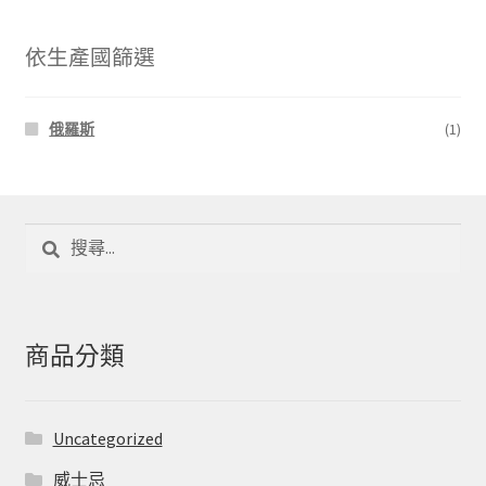
依生產國篩選
俄羅斯
(1)
搜
尋
關
鍵
字:
商品分類
Uncategorized
威士忌