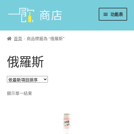
略
跳
功能表
過
至
導
內
首頁
覽
容
首頁
商品標籤為 “俄羅斯”
葡萄酒
俄羅斯
香檳/氣泡酒
威士忌
烈酒/利口酒/調酒
顯示單一結果
日本酒
週邊配件