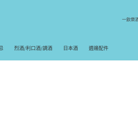
一飲樂
忌
烈酒/利口酒/調酒
日本酒
週邊配件