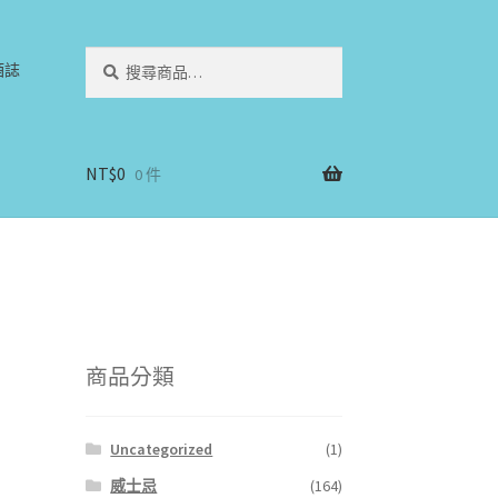
搜
搜
酒誌
尋
尋
關
鍵
字:
NT$
0
0 件
商品分類
Uncategorized
(1)
威士忌
(164)