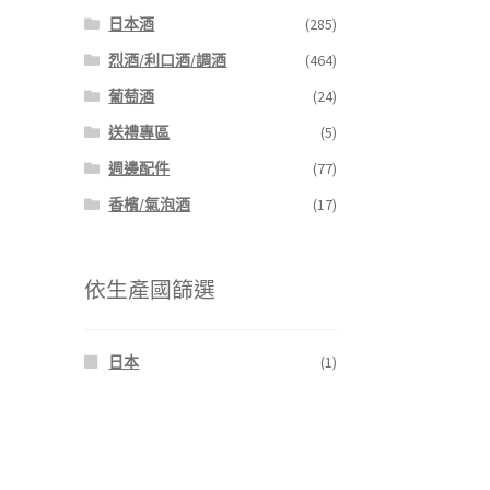
日本酒
(285)
烈酒/利口酒/調酒
(464)
葡萄酒
(24)
送禮專區
(5)
週邊配件
(77)
香檳/氣泡酒
(17)
依生產國篩選
日本
(1)