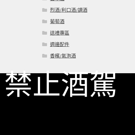
烈酒/利口酒/調酒
葡萄酒
送禮專區
週邊配件
香檳/氣泡酒
禁止酒駕
© 一飲商店 2026
Built with Storefront & WooCommerce
.