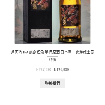
戶河內 IPA 廣島鯉魚 單桶原酒 日本單一麥芽威士忌
特價
NT$
7,280
NT$
6,980
聯絡我們