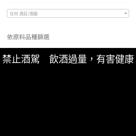
任何 酒莊/酒廠
依原料品種篩選
禁止酒駕 飲酒過量，有害健康
任何 原料/葡萄品種
依類型篩選
任何 類型
搜