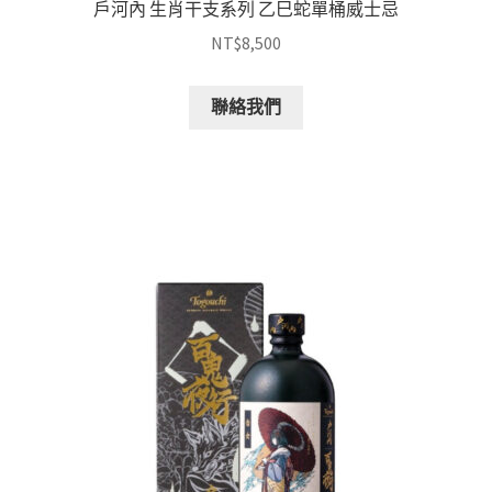
戶河內 生肖干支系列 乙巳蛇單桶威士忌
NT$
8,500
聯絡我們