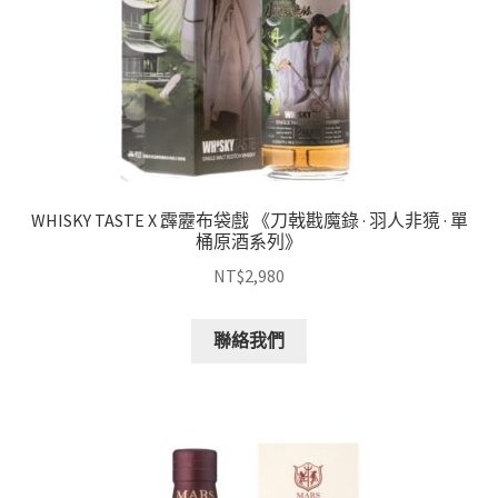
WHISKY TASTE X 霹靂布袋戲 《刀戟戡魔錄 · 羽人非獍 · 單
桶原酒系列》
NT$
2,980
聯絡我們