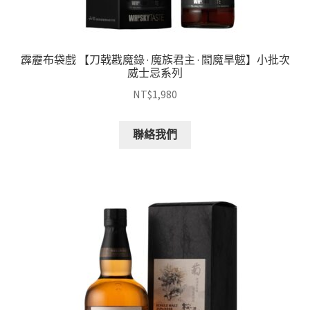
霹靂布袋戲 【刀戟戡魔錄 · 魔族君主 · 閻魔旱魃】小批次
威士忌系列
NT$
1,980
聯絡我們