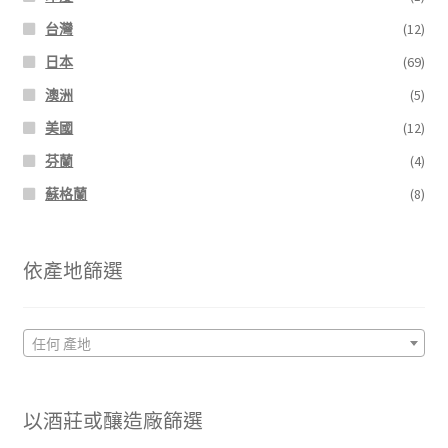
台灣
(12)
日本
(69)
澳洲
(5)
美國
(12)
芬蘭
(4)
蘇格蘭
(8)
依產地篩選
任何 產地
以酒莊或釀造廠篩選