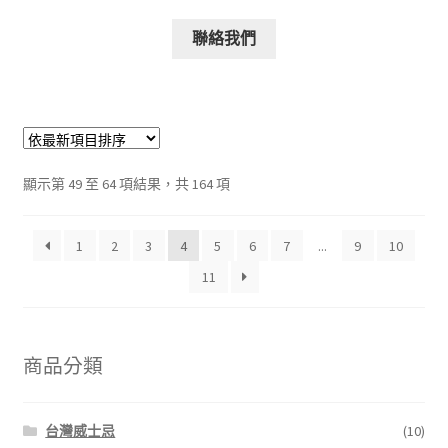
聯絡我們
顯示第 49 至 64 項結果，共 164 項
1
2
3
4
5
6
7
...
9
10
11
商品分類
台灣威士忌
(10)