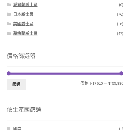
愛爾蘭威士忌
(0)
日本威士忌
(76)
美國威士忌
(16)
蘇格蘭威士忌
(47)
價格篩選器
最
最
價格:
NT$620
—
NT$9,880
篩選
低
高
價
價
依生產國篩選
格
格
印度
(1)