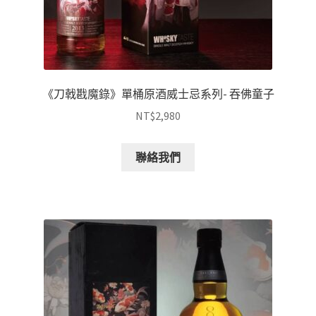
《刀戟戡魔錄》單桶原酒威士忌系列- 吞佛童子
NT$
2,980
聯絡我們