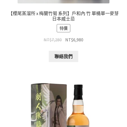
【櫻尾蒸溜所 x 梅蘭竹菊 系列】戶和內 竹 單桶單一麥芽
日本威士忌
特價
NT$
7,280
NT$
6,980
聯絡我們