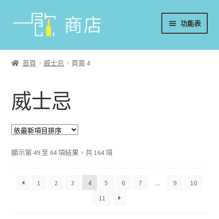
略
跳
功能表
過
至
導
內
首頁
覽
容
首頁
威士忌
頁面 4
葡萄酒
威士忌
香檳/氣泡酒
威士忌
烈酒/利口酒/調酒
顯示第 49 至 64 項結果，共 164 項
日本酒
1
2
3
4
5
6
7
...
9
10
11
週邊配件