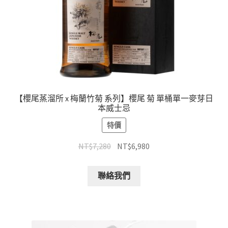
【櫻尾蒸溜所 x 梅蘭竹菊 系列】櫻尾 菊 單桶單一麥芽日
本威士忌
特價
NT$
7,280
NT$
6,980
聯絡我們