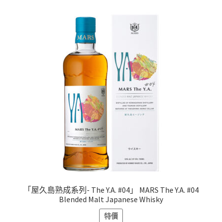
「屋久島熟成系列- The Y.A. #04」 MARS The Y.A. #04
Blended Malt Japanese Whisky
特價