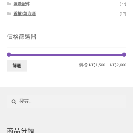
週邊配件
(77)
香檳/氣泡酒
(17)
價格篩選器
最
最
價格:
NT$1,500
—
NT$2,000
篩選
低
高
價
價
格
格
搜
尋
關
鍵
字:
商品分類