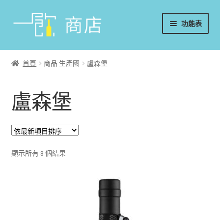
略
跳
功能表
過
至
導
內
首頁
覽
容
首頁
商品 生產國
盧森堡
葡萄酒
盧森堡
香檳/氣泡酒
威士忌
烈酒/利口酒/調酒
顯示所有 8 個結果
日本酒
週邊配件