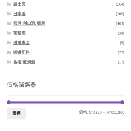
威士忌
(164)
日本酒
(285)
烈酒/利口酒/調酒
(464)
葡萄酒
(24)
送禮專區
(5)
週邊配件
(77)
香檳/氣泡酒
(17)
價格篩選器
最
最
價格:
NT$350
—
NT$11,800
篩選
低
高