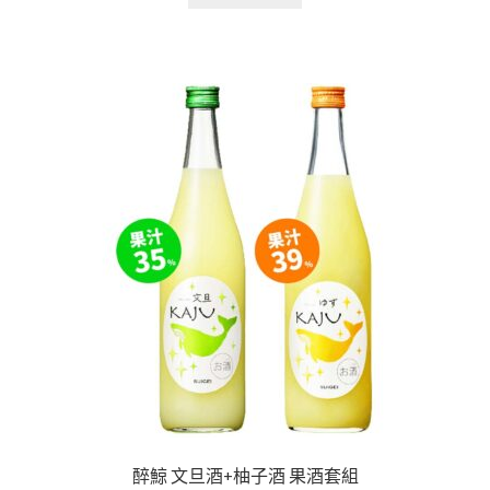
醉鯨 文旦酒+柚子酒 果酒套組