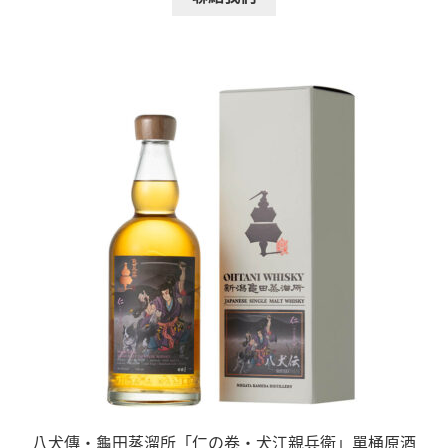
八犬傳・龜田蒸溜所「仁の卷・犬江親兵衛」單桶原酒