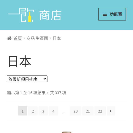
略
跳
功能表
過
至
導
內
首頁
覽
容
首頁
商品 生產國
日本
葡萄酒
日本
香檳/氣泡酒
威士忌
烈酒/利口酒/調酒
顯示第 1 至 16 項結果，共 337 項
日本酒
1
2
3
4
...
20
21
22
週邊配件