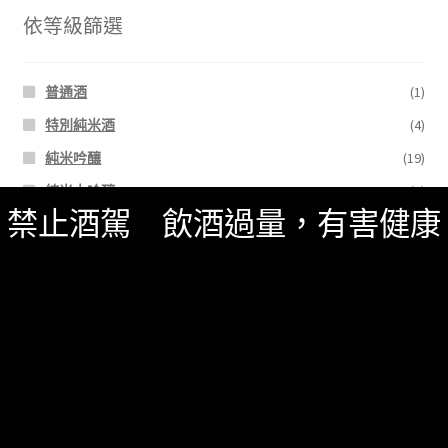
依等級篩選
普通酒
(1)
特別純米酒
(4)
純米吟釀
(19)
純米大吟釀
(5)
禁止酒駕 飲酒過量，有害健康
純米酒
(8)
搜
尋
關
鍵
字:
商品分類