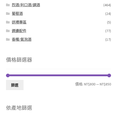
烈酒/利口酒/調酒
(464)
葡萄酒
(24)
送禮專區
(5)
週邊配件
(77)
香檳/氣泡酒
(17)
價格篩選器
最
最
價格:
NT$800
—
NT$850
篩選
低
高
價
價
依產地篩選
格
格