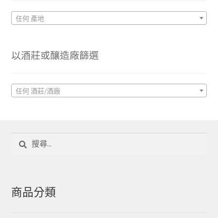
任何 產地
以酒莊或釀造廠篩選
任何 酒莊/酒廠
搜
尋
關
鍵
字:
商品分類