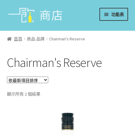
略
跳
功能表
過
至
導
內
首頁
覽
容
首頁
商品 品牌
Chairman's Reserve
葡萄酒
Chairman's Reserve
香檳/氣泡酒
威士忌
烈酒/利口酒/調酒
顯示所有 2 個結果
日本酒
週邊配件